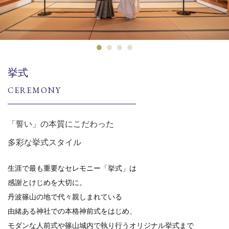
挙式
CEREMONY
「誓い」の本質にこだわった
多彩な挙式スタイル
生涯で最も重要なセレモニー「挙式」は
感謝とけじめを大切に。
丹波篠山の地で代々親しまれている
由緒ある神社での本格神前式をはじめ、
モダンな人前式や篠山城内で執り行うオリジナル挙式まで