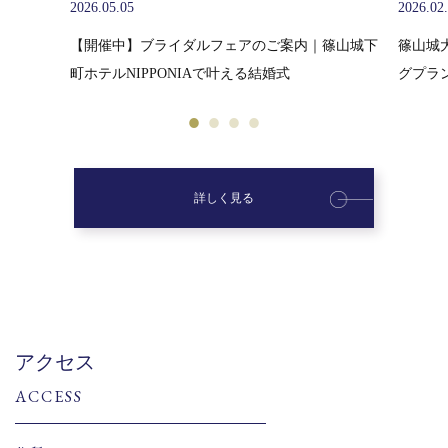
2026.02.10
2026.01
篠山城下
篠山城大書院挙式「篠山祝言」少人数ウエディン
新年の
グプランのご紹介
詳しく見る
アクセス
ACCESS