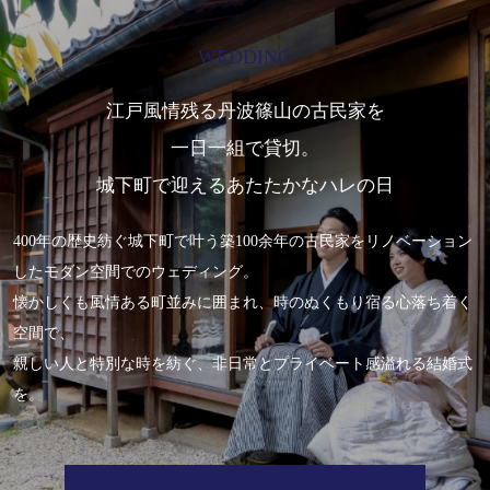
WEDDING
江戸風情残る丹波篠山の古民家を
一日一組で貸切。
城下町で迎えるあたたかなハレの日
400年の歴史紡ぐ城下町で叶う築100余年の古民家をリノベーション
したモダン空間でのウェディング。
懐かしくも風情ある町並みに囲まれ、時のぬくもり宿る心落ち着く
空間で、
親しい人と特別な時を紡ぐ、非日常とプライベート感溢れる結婚式
を。