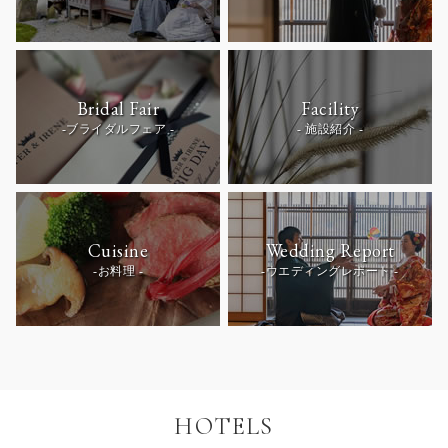
Bridal Fair
Facility
-ブライダルフェア -
- 施設紹介 -
Cuisine
Wedding Report
-お料理 -
-ウエディングレポート -
HOTELS