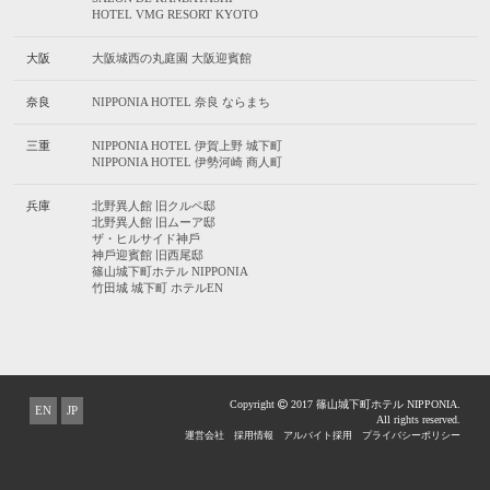
HOTEL VMG RESORT KYOTO
大阪
⼤阪城⻄の丸庭園 ⼤阪迎賓館
奈良
NIPPONIA HOTEL 奈良 ならまち
三重
NIPPONIA HOTEL 伊賀上野 城下町
NIPPONIA HOTEL 伊勢河崎 商人町
兵庫
北野異人館 旧クルペ邸
北野異人館 旧ムーア邸
ザ・ヒルサイド神⼾
神⼾迎賓館 旧⻄尾邸
篠⼭城下町ホテル NIPPONIA
⽵⽥城 城下町 ホテルEN
Copyright
2017 篠山城下町ホテル NIPPONIA.
EN
JP
All rights reserved.
運営会社
採用情報
アルバイト採用
プライバシーポリシー