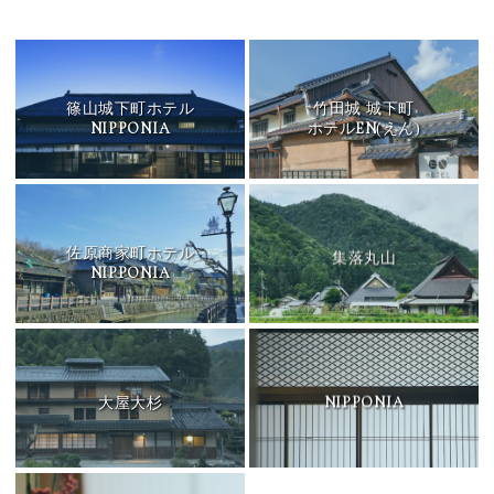
篠山城下町ホテル
竹田城 城下町
NIPPONIA
EN
ホテル
(えん)
佐原商家町ホテル
集落丸山
NIPPONIA
NIPPONIA
大屋大杉