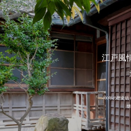
江戸風
400年の歴史
懐