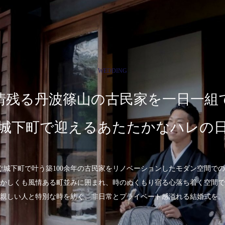
WEDDING
情残る丹波篠山の古民家を
一日一組
城下町で迎えるあたたかなハレの
紡ぐ城下町で叶う築100余年の古民家をリノベーションしたモダン空間で
かしくも風情ある町並みに囲まれ、時のぬくもり宿る心落ち着く空間で
親しい人と特別な時を紡ぐ、非日常とプライベート感溢れる結婚式を。