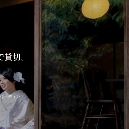
で貸切。
日
のウェディング。
、