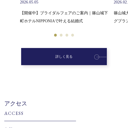
2026.02.10
2026.01
篠山城下
篠山城大書院挙式「篠山祝言」少人数ウエディン
新年の
グプランのご紹介
詳しく見る
アクセス
ACCESS