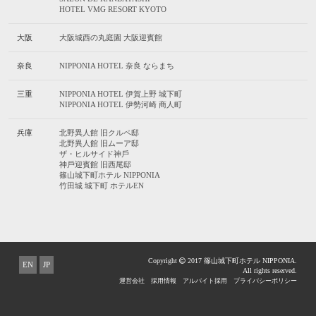
HOTEL VMG RESORT KYOTO
大阪
⼤阪城⻄の丸庭園 ⼤阪迎賓館
奈良
NIPPONIA HOTEL 奈良 ならまち
三重
NIPPONIA HOTEL 伊賀上野 城下町
NIPPONIA HOTEL 伊勢河崎 商人町
兵庫
北野異人館 旧クルペ邸
北野異人館 旧ムーア邸
ザ・ヒルサイド神⼾
神⼾迎賓館 旧⻄尾邸
篠⼭城下町ホテル NIPPONIA
⽵⽥城 城下町 ホテルEN
Copyright
2017 篠山城下町ホテル NIPPONIA.
EN
JP
All rights reserved.
運営会社
採用情報
アルバイト採用
プライバシーポリシー