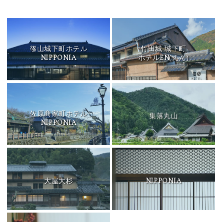
篠山城下町ホテル
竹田城 城下町
NIPPONIA
EN
ホテル
(えん)
佐原商家町ホテル
集落丸山
NIPPONIA
NIPPONIA
大屋大杉