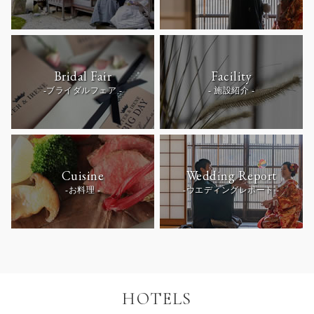
Bridal Fair
Facility
-ブライダルフェア -
- 施設紹介 -
Cuisine
Wedding Report
-お料理 -
-ウエディングレポート -
HOTELS