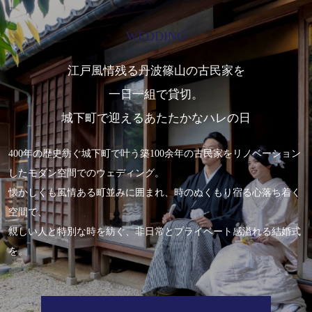
WEDDING
江戸風情残る丹波篠山の古民家を
一日一組で貸切。
城下町で迎えるあたたかなハレの日
400年の歴史紡ぐ城下町で叶う築100余年の古民家をリノベーション
したモダン空間でのウェディング。
懐かしくも風情ある町並みに囲まれ、時のぬくもり宿る心落ち着く
空間で、
親しい人と特別な時を紡ぐ、非日常とプライベート感溢れる結婚式
を。