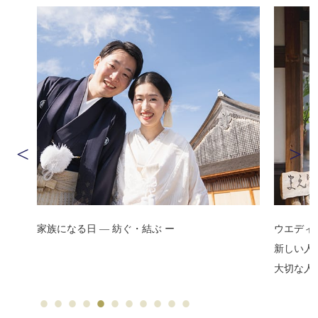
ウエディングテーマは「芽吹き」。
日本とニ
新しい人生のはじまりの日を
2か国の
大切な人たちとともに