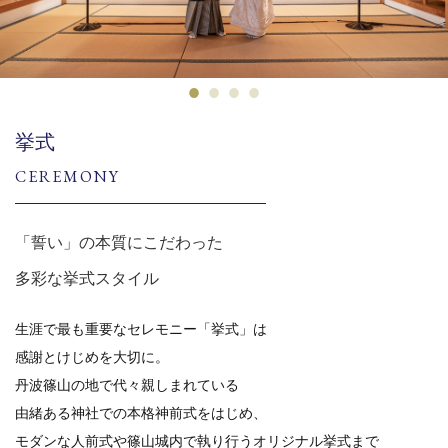
挙式
CEREMONY
「誓い」の本質にこだわった
多彩な挙式スタイル
生涯で最も重要なセレモニー「挙式」は
感謝とけじめを大切に。
丹波篠山の地で代々親しまれている
由緒ある神社での本格神前式をはじめ、
モダンな人前式や篠山城内で執り行うオリジナル挙式まで